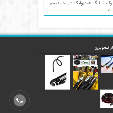
لوگ شیلنگ هیدرولیک
کاربرد شیلنگ های
یلن
ار تصویری