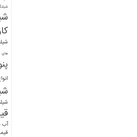
شیلنگ
شی
کا
شیلن
های پل
پنو
انوا
شی
شیل
قی
آب
ق
قیم