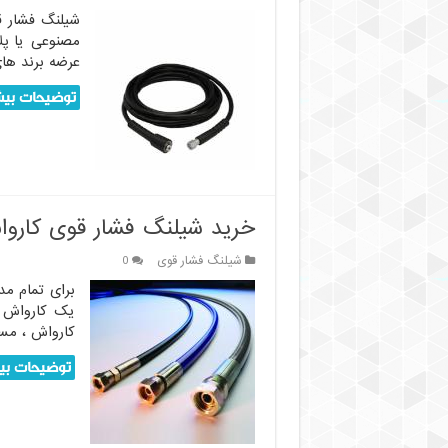
مصنوعی یا پل
عرضه برند های
توضیحات بیش
خرید شیلنگ فشار قوی کارواش
شیلنگ فشار قوی
0
برای تمام مد
یک کارواش ج
کارواش ، مسئ
توضیحات بیش