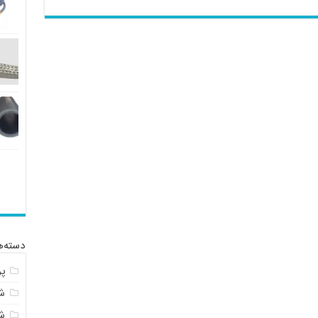
دسته‌ه
پ
شل
ش