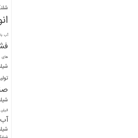
شلنگ
ان
آب با 
فشا
های پ
شیل
تولی
صن
شیل
اتیلن
آب
شیلن
شیلنگ