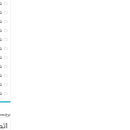
ش
ش
ش
ش
ش
ش
ش
ش
ش
شی
ش
برچسب
اتص