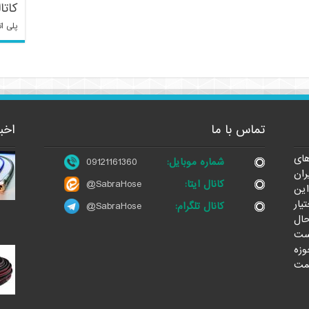
کاتا
پلی ات
تماس با ما
اخب
ای
شماره موبایل:
09121161360
ران
کانال ایتا:
@SabraHose
این
یار
کانال تلگرام:
@SabraHose
حال
ست
وزه
مت