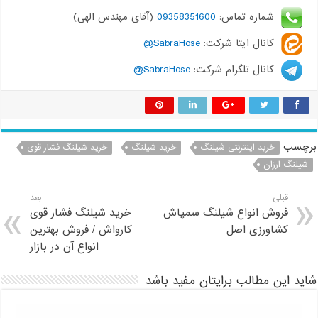
شماره تماس:
09358351600
(آقای مهندس الهی)
کانال ایتا شرکت:
SabraHose@
کانال تلگرام شرکت:
SabraHose@
برچسب
خرید اینترنتی شیلنگ
خرید شیلنگ
خرید شیلنگ فشار قوی
شیلنگ ارزان
قبلی
بعد
فروش انواع شیلنگ سمپاش
خرید شیلنگ فشار قوی
کشاورزی اصل
کارواش / فروش بهترین
انواع آن در بازار
شاید این مطالب برایتان مفید باشد