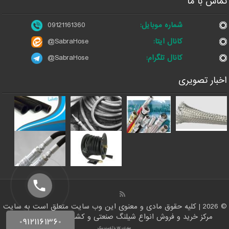
تماس با ما
شماره موبایل:
09121161360
کانال ایتا:
@SabraHose
کانال تلگرام:
@SabraHose
اخبار تصویری
© 2026 | کلیه حقوق مادی و معنوی این وب سایت متعلق است به سایت
مرکز خرید و فروش انواع شیلنگ صنعتی و کشاورزی | ایران شلنگ
صادرات کالا با آرادبرندینگ