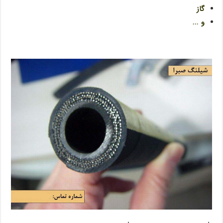
گاز
و …