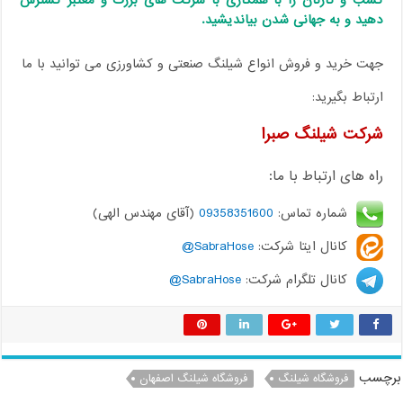
کسب و کارتان را با همکاری با شرکت های بزرگ و معتبر گسترش
دهید و به جهانی شدن بیاندیشید.
جهت خرید و فروش انواع شیلنگ صنعتی و کشاورزی می توانید با ما
ارتباط بگیرید:
شرکت شیلنگ صبرا
راه های ارتباط با ما:
شماره تماس:
09358351600
(آقای مهندس الهی)
کانال ایتا شرکت:
SabraHose@
کانال تلگرام شرکت:
SabraHose@
برچسب
فروشگاه شیلنگ
فروشگاه شیلنگ اصفهان