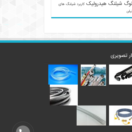
لوگ شیلنگ هیدرولیک
کاربرد شیلنگ های
یلن
ار تصویری