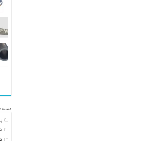
دسته‌ه
پ
شل
ش