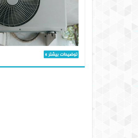
انواع
شیلنگ
کولر
گازی
توضیحات بیشتر »