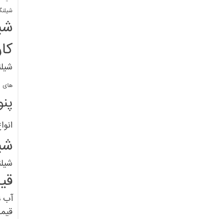
شیلنگ
شی
کا
شیلن
های پل
پنو
انوا
شی
شیل
قی
آب
ق
قیم