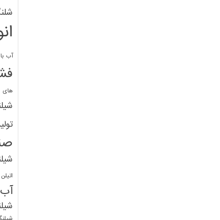
شلنگ
ان
آب با 
فشا
های پ
شیل
تولی
صن
شیل
اتیلن
آب
شیلن
شیلنگ