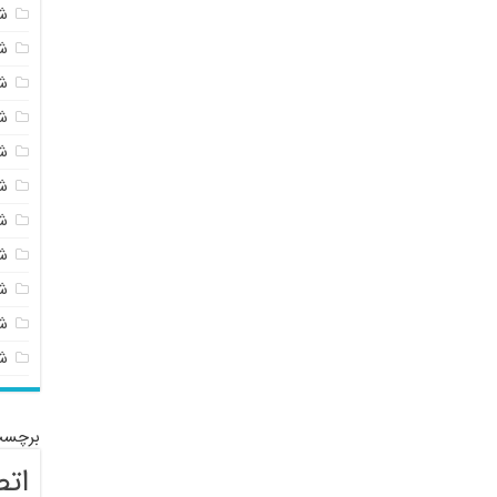
ش
ش
ش
ش
ش
ش
ش
ش
ش
شی
ش
برچسب
اتص