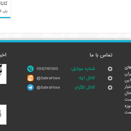
کاتا
پلی ات
تماس با ما
اخب
ای
شماره موبایل:
09121161360
ران
کانال ایتا:
@SabraHose
این
یار
کانال تلگرام:
@SabraHose
حال
ست
وزه
مت