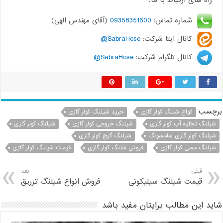
راه های ارتباط با ما:
شماره تماس:
09358351600
(آقای مهندس الهی)
کانال ایتا شرکت:
SabraHose@
کانال تلگرام شرکت:
SabraHose@
برچسب
انواع شلنگ کولر گازی
خرید شیلنگ کولر گازی
شیلنگ تخلیه آب کولر گازی
شیلنگ خروجی کولر گازی
شیلنگ کولر گازی
شیلنگ کولر گازی سامسونگ
شیلنگ گیج کولر گازی
شیلنگ مسی کولر گازی
فروش شلنگ کولر گازی
قیمت شیلنگ کولر گازی
قبلی
بعد
قیمت شیلنگ سیلیکونی
فروش انواع شیلنگ تزریق
شاید این مطالب برایتان مفید باشد