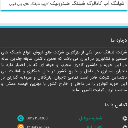
شیلنگ آب
کاتالوگ شیلنگ هیدرولیک
کاربرد شیلنگ های پلی اتیلن
درباره ما
شرکت شیلنگ صبرا یکی از بزرگترین شرکت های فروش انواع شیلنگ های
09121161360
صنعتی و کشاورزی در ایران می باشد که ضمن داشتن سابقه چندین ساله
در این حوزه و داشتن کادری مجرب و حرفه ای که در اختیار دارد با
تاجران بسیاری در داخل و خارج کشور در حال همکاری و فعالیت می
باشد.این شرکت قادر است تمامی تاجران، بازرگانان و سرمایه گذاران در
این حوزه تجاری را در داخل و خارج کشور با بهترین قیمت ممکن و
مناسب ترین کیفیت تامین نماید.
تماس با ما
شماره موبایل:
09121161360
کانال ایتا:
@SabraHose