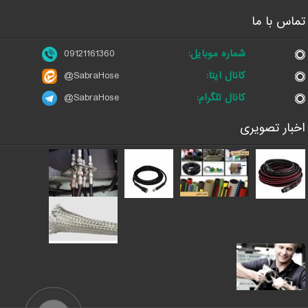
تماس با ما
شماره موبایل:
09121161360
کانال ایتا:
@SabraHose
کانال تلگرام:
@SabraHose
اخبار تصویری