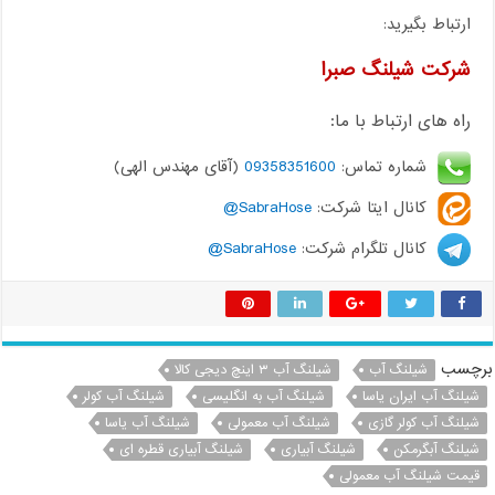
ارتباط بگیرید:
شرکت شیلنگ صبرا
راه های ارتباط با ما:
شماره تماس:
09358351600
(آقای مهندس الهی)
کانال ایتا شرکت:
SabraHose@
کانال تلگرام شرکت:
SabraHose@
برچسب
شیلنگ آب
شیلنگ آب ۳ اینچ دیجی کالا
شیلنگ آب ایران یاسا
شیلنگ آب به انگلیسی
شیلنگ آب کولر
شیلنگ آب کولر گازی
شیلنگ آب معمولی
شیلنگ آب یاسا
شیلنگ آبگرمکن
شیلنگ آبیاری
شیلنگ آبیاری قطره ای
قیمت شیلنگ آب معمولی