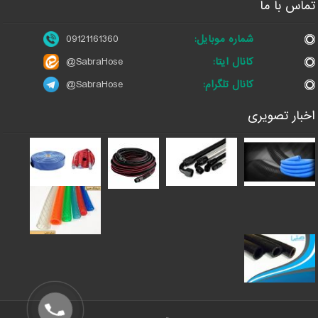
تماس با ما
شماره موبایل:
09121161360
کانال ایتا:
@SabraHose
کانال تلگرام:
@SabraHose
اخبار تصویری