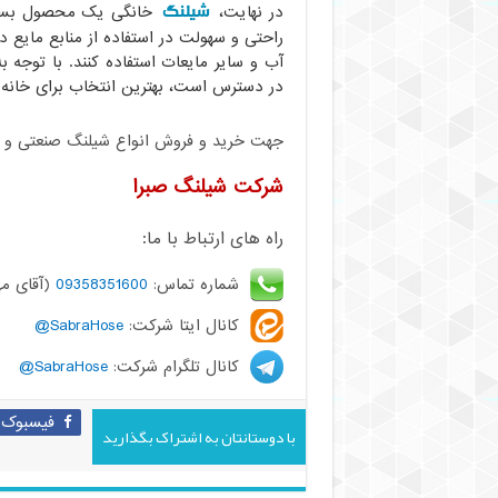
شیلنگ
در نهایت،
خانگی یک محصول بسیار
راحتی و سهولت در استفاده از منابع مایع در
آب و سایر مایعات استفاده کنند. با توجه 
در دسترس است، بهترین انتخاب برای خانه خو
جهت خرید و فروش انواع شیلنگ صنعتی و کشا
شرکت شیلنگ صبرا
راه های ارتباط با ما:
شماره تماس:
09358351600
(آقای مه
کانال ایتا شرکت:
SabraHose@
کانال تلگرام شرکت:
SabraHose@
فیسبوک
با دوستانتان به اشتراک بگذارید