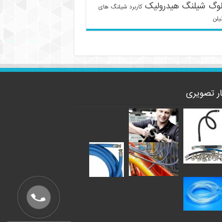
لوگ شیلنگ هیدرولیک
کاربرد شیلنگ های
یلن
ار تصویری