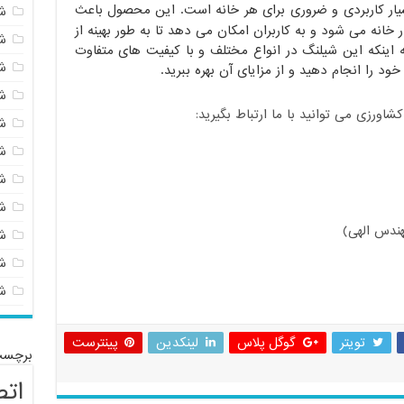
 کاربردی و ضروری برای هر خانه است. این محصول باعث
ش
 خانه می شود و به کاربران امکان می دهد تا به طور بهینه از
ش
به اینکه این شیلنگ در انواع مختلف و با کیفیت های متفاوت
ش
د را انجام دهید و از مزایای آن بهره ببرید.
ش
ورزی می توانید با ما ارتباط بگیرید:
ش
ش
ش
ش
ندس الهی)
ش
شی
ش
تویتر
گوگل پلاس
لینکدین
پینترست
برچسب
اتص