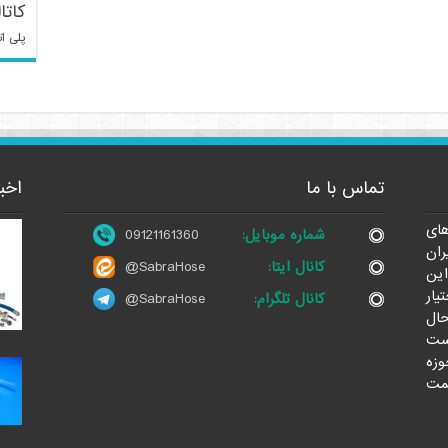
کاتا
پلی ات
تماس با ما
اخب
ای
شماره موبایل:
09121161360
ران
کانال ایتا:
@SabraHose
این
یار
کانال تلگرام:
@SabraHose
حال
ست
وزه
مت