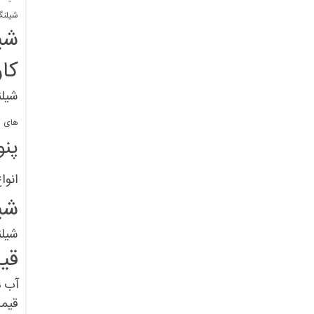
شیلنگ
شی
کا
شیلن
های پل
پنو
انوا
شی
شیل
قی
آب
ق
قیم