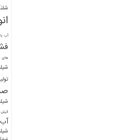
شلنگ
ان
آب با 
فشا
های پ
شیل
تولی
صن
شیل
اتیلن
آب
شیلن
شیلنگ