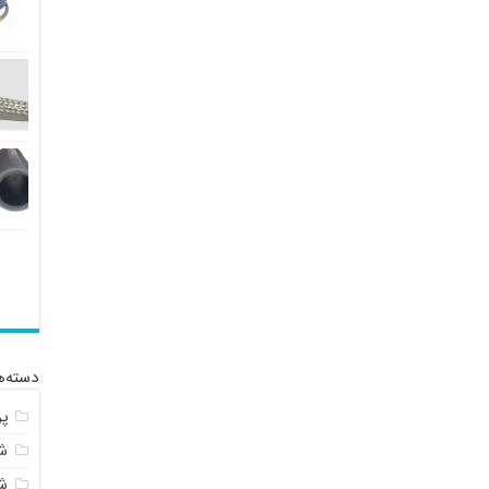
دسته‌ه
پ
شل
ش