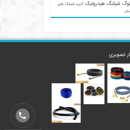
لوگ شیلنگ هیدرولیک
کاربرد شیلنگ های
یلن
ار تصویری