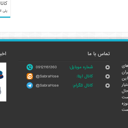
کاتا
پلی ات
تماس با ما
اخب
ای
شماره موبایل:
09121161360
ران
کانال ایتا:
@SabraHose
این
یار
کانال تلگرام:
@SabraHose
حال
ست
وزه
مت