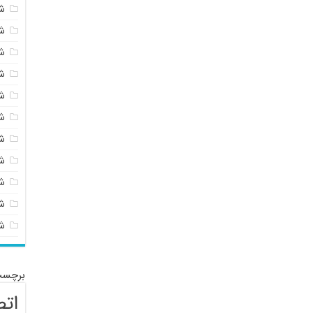
ش
ش
ش
ش
ش
ش
ش
ش
ش
شی
ش
برچسب
اتص