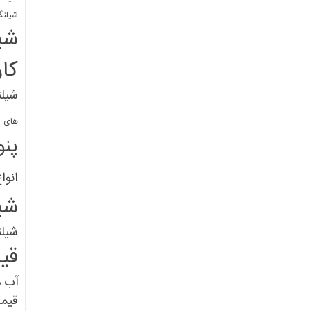
شیلنگ
شی
کا
شیلن
های پل
پنو
انوا
شی
شیل
قی
آب
ق
قیم