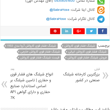
شماره تماس:
09358351600
(آقای مهندس الهی)
کانال ایتا شرکت:
SabraHose@
کانال تلگرام شرکت:
SabraHose@
برچسب
شیلنگ فشار قوی کارواش
شیلنگ فشار قوی کارواش آروا مدل 1102
شیلنگ فشار قوی کارواش ایرانی
شیلنگ فشار قوی کارواش خارجی
فروش شیلنگ فشار قوی کارواش
قیمت شیلنگ فشار قوی کارواش
قبلی
بعد
بزرگترین کارخانه شیلنگ
انواع شیلنگ های فشار قوی
صنعتی در کشور
و حفاری | تامین شیلنگ بر
اساس استاندارد صنایع
حفاری و دارای گواهی API
7K
شاید این مطالب برایتان مفید باشد