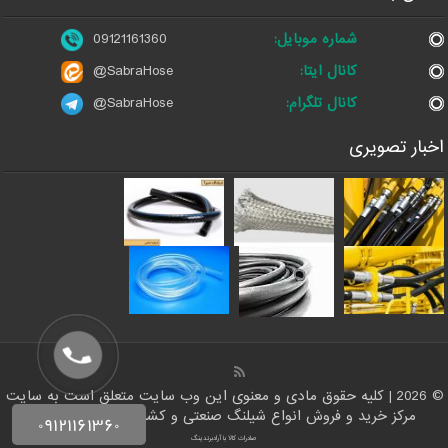
شماره موبایل:
09121161360
کانال ایتا:
@SabraHose
کانال تلگرام:
@SabraHose
اخبار تصویری
© 2026 | کلیه حقوق مادی و معنوی این وب سایت متعلق است به سایت
مرکز خرید و فروش انواع شیلنگ صنعتی و کشاورزی | ایران شلنگ
صادرات کالا با آرادبرندینگ