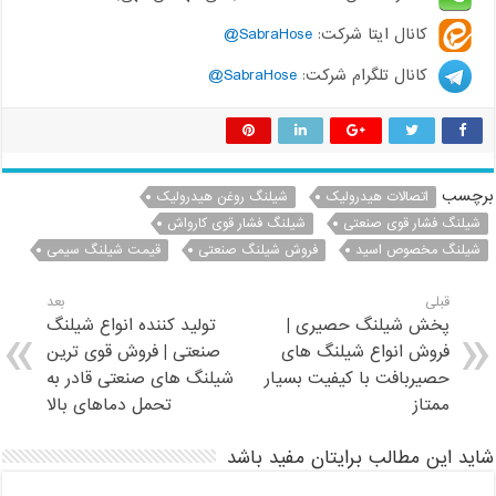
کانال ایتا شرکت:
SabraHose@
کانال تلگرام شرکت:
SabraHose@
برچسب
اتصالات هیدرولیک
شیلنگ روغن هیدرولیک
شیلنگ فشار قوی صنعتی
شیلنگ فشار قوی کارواش
شیلنگ مخصوص اسید
فروش شیلنگ صنعتی
قیمت شیلنگ سیمی
قبلی
بعد
پخش شیلنگ حصیری |
تولید کننده انواع شیلنگ
فروش انواع شیلنگ های
صنعتی | فروش قوی ترین
حصیربافت با کیفیت بسیار
شیلنگ های صنعتی قادر به
ممتاز
تحمل دماهای بالا
شاید این مطالب برایتان مفید باشد