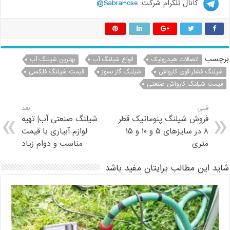
کانال تلگرام شرکت:
SabraHose@
برچسب
اتصالات هیدرولیک
انواع شیلنگ آب
بهترین شیلنگ آب
شیلنگ فشار قوی کارواش
شیلنگ گاز نسوز
قیمت شیلنگ فلکسی
قیمت شیلنگ کارواش صنعتی
قبلی
بعد
فروش شیلنگ پنوماتیک قطر
شیلنگ صنعتی آب| تهیه
۸ در سایزهای ۵ و ۱۰ و ۱۵
لوازم آبیاری با قیمت
متری
مناسب و دوام زیاد
شاید این مطالب برایتان مفید باشد