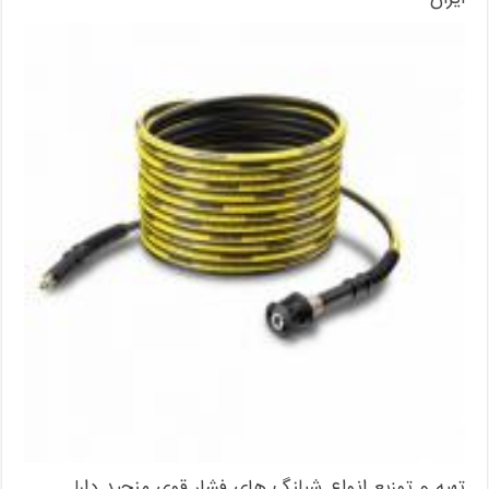
تهیه و توزیع انواع شیلنگ های فشار قوی منجید دار|