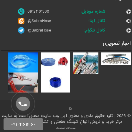
شماره موبایل:
09121161360
کانال ایتا:
@SabraHose
کانال تلگرام:
@SabraHose
اخبار تصویری
© 2026 | کلیه حقوق مادی و معنوی این وب سایت متعلق است به سایت
مرکز خرید و فروش انواع شیلنگ صنعتی و کشاورزی | ایران شلنگ
صادرات کالا با آرادبرندینگ