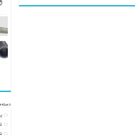
دسته‌ه
پ
شل
ش