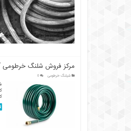
شلنگ
:
از
روده
حیوانات
تا
فناوری
پیشرفته
مرکز فروش شلنگ خرطومی آب 
شیلنگ خرطومی
0
ش
ک
کا
ت