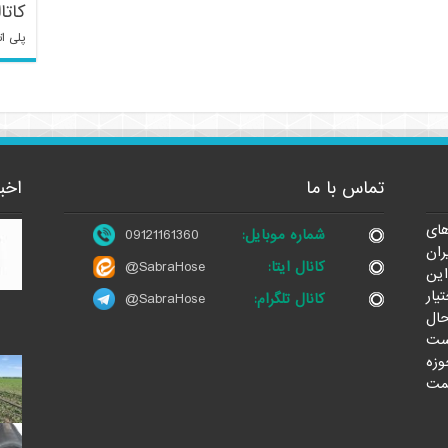
کاتا
پلی ات
تماس با ما
اخب
ای
شماره موبایل:
09121161360
ران
کانال ایتا:
@SabraHose
این
یار
کانال تلگرام:
@SabraHose
حال
ست
وزه
مت