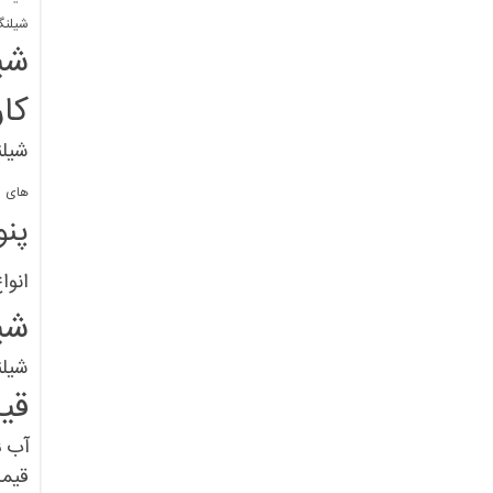
شیلنگ
شی
کا
شیلن
های پل
پنو
انوا
شی
شیل
قی
آب
ق
قیم