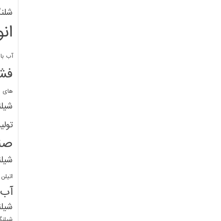
شلنگ
ان
آب با 
فشا
های پ
شیل
تولی
صن
شیل
اتیلن
آب
شیلن
شیلنگ