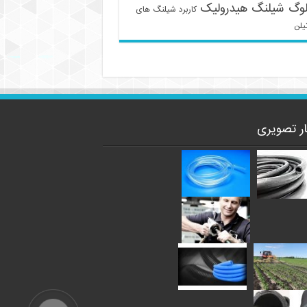
لوگ شیلنگ هیدرولیک
کاربرد شیلنگ های
یلن
ار تصویری