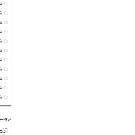
ش
ش
ش
ش
ش
ش
ش
ش
ش
شی
ش
برچسب
اتص