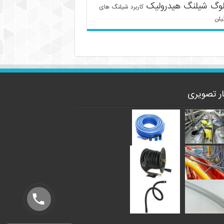
لوگ شیلنگ هیدرولیک
کاربرد شیلنگ های
یلن
ار تصویری