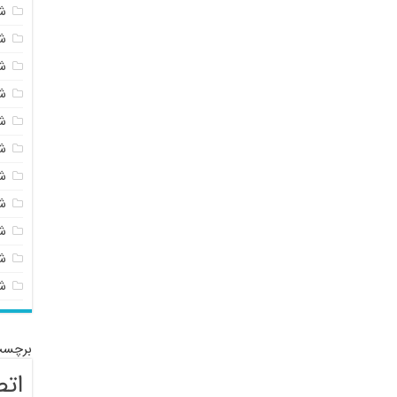
ش
ش
ش
ش
ش
ش
ش
ش
ش
شی
ش
برچسب
اتص