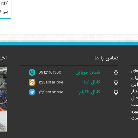
کاتا
پلی ات
تماس با ما
اخب
ای
شماره موبایل:
09121161360
ران
کانال ایتا:
@SabraHose
این
یار
کانال تلگرام:
@SabraHose
حال
ست
وزه
مت