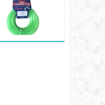
و
فشار:
رفتار
نایلون
در
شرایط
شدید