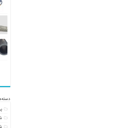
دسته‌ه
پ
شل
ش