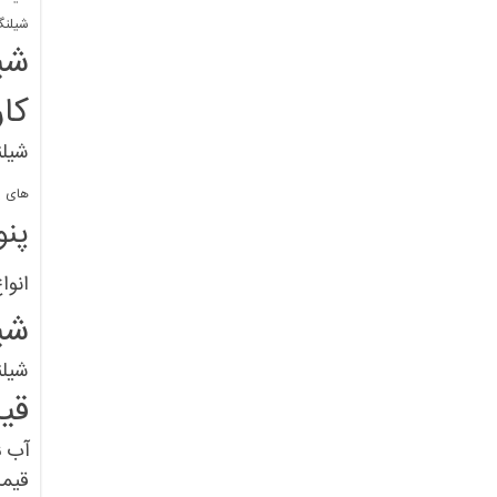
شیلنگ
شی
کا
شیلن
های پل
پنو
انوا
شی
شیل
قی
آب
ق
قیم