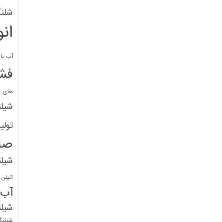
شلنگ
ان
آب با 
فشا
های پ
شیل
تولی
صن
شیل
اتیلن
آب
شیلن
شیلنگ