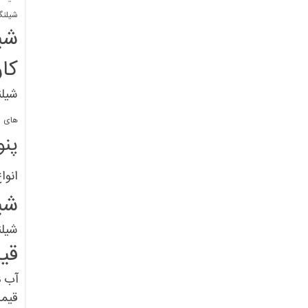
شیلنگ
شی
کا
شیلن
های پل
پنو
انوا
شی
شیل
قی
آب
ق
قیم