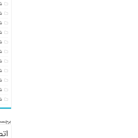
ش
ش
ش
ش
ش
ش
ش
ش
ش
شی
ش
برچسب
اتص