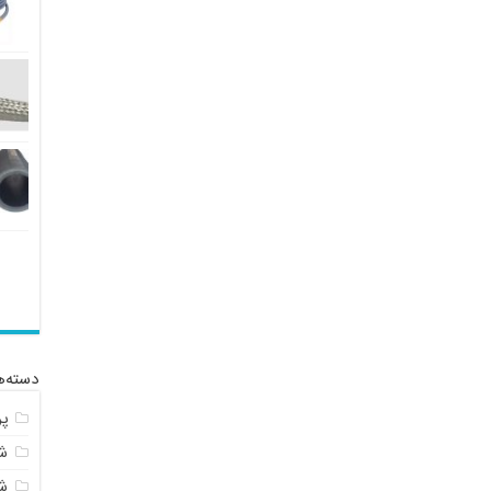
دسته‌ه
پ
شل
ش