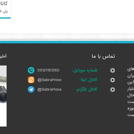
کاتا
پلی ات
تماس با ما
اخب
ای
شماره موبایل:
09121161360
ران
کانال ایتا:
@SabraHose
این
یار
کانال تلگرام:
@SabraHose
حال
ست
وزه
مت