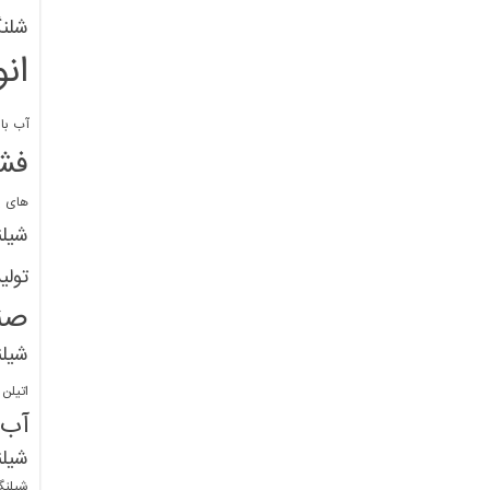
شلنگ
ان
آب با 
فشا
های پ
شیل
تولی
صن
شیل
اتیلن
آب
شیلن
شیلنگ