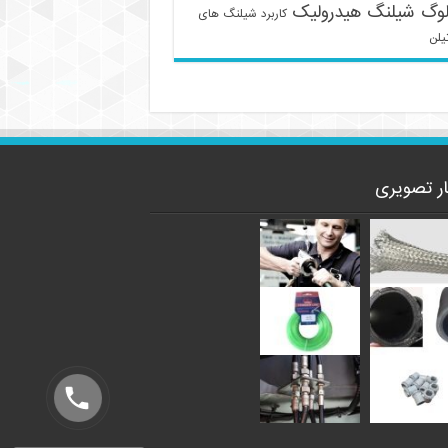
لوگ شیلنگ هیدرولیک
کاربرد شیلنگ های
یلن
ار تصویری