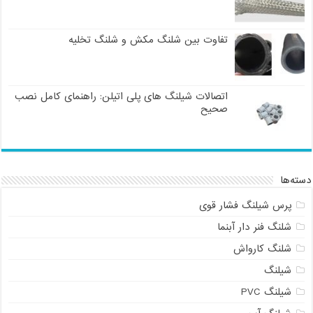
تفاوت بین شلنگ مکش و شلنگ تخلیه
اتصالات شیلنگ های پلی اتیلن: راهنمای کامل نصب
صحیح
دسته‌ها
پرس شیلنگ فشار قوی
شلنگ فنر دار آبنما
شلنگ کارواش
شیلنگ
شیلنگ PVC