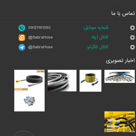
تماس با ما
شماره موبایل:
09121161360
کانال ایتا:
@SabraHose
کانال تلگرام:
@SabraHose
اخبار تصویری