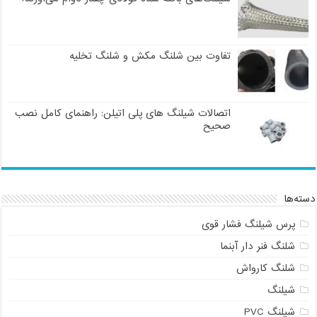
تفاوت بین شلنگ مکش و شلنگ تخلیه
اتصالات شیلنگ های پلی اتیلن: راهنمای کامل نصب
صحیح
دسته‌ها
پرس شیلنگ فشار قوی
شلنگ فنر دار آبنما
شلنگ کارواش
شیلنگ
شیلنگ PVC