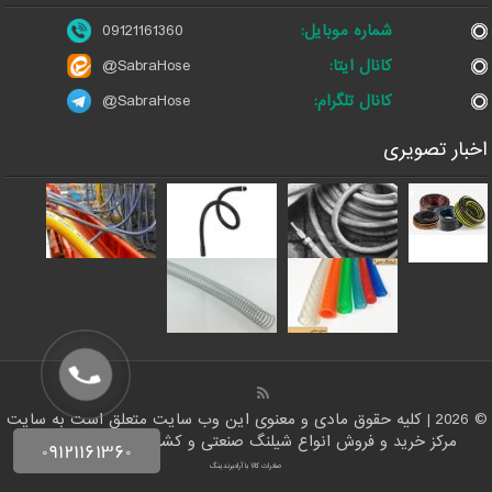
شماره موبایل:
09121161360
کانال ایتا:
@SabraHose
کانال تلگرام:
@SabraHose
اخبار تصویری
© 2026 | کلیه حقوق مادی و معنوی این وب سایت متعلق است به سایت
مرکز خرید و فروش انواع شیلنگ صنعتی و کشاورزی | ایران شلنگ
صادرات کالا با آرادبرندینگ