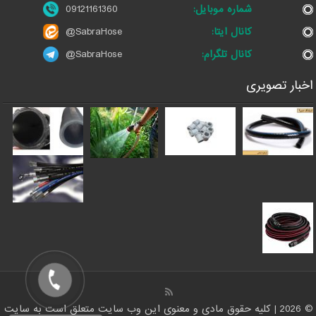
شماره موبایل:
09121161360
کانال ایتا:
@SabraHose
کانال تلگرام:
@SabraHose
اخبار تصویری
© 2026 | کلیه حقوق مادی و معنوی این وب سایت متعلق است به سایت