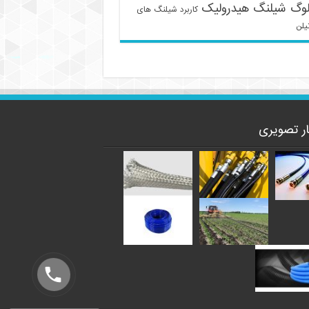
لوگ شیلنگ هیدرولیک
کاربرد شیلنگ های
یلن
ار تصویری