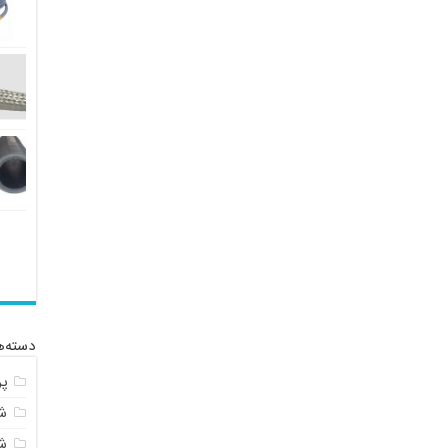
دسته‌ه
پ
شل
ش