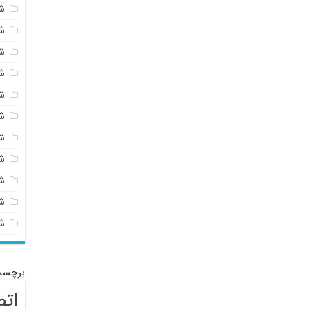
ش
ش
ش
ش
ش
ش
ش
ش
ش
شی
ش
برچسب
اتص