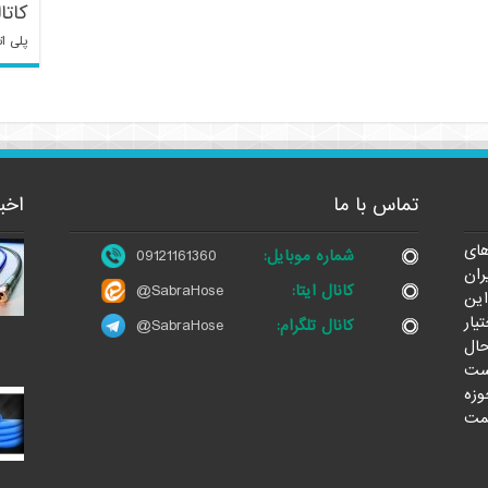
کاتا
پلی ات
تماس با ما
اخب
ای
شماره موبایل:
09121161360
ران
کانال ایتا:
@SabraHose
این
یار
کانال تلگرام:
@SabraHose
حال
ست
وزه
مت