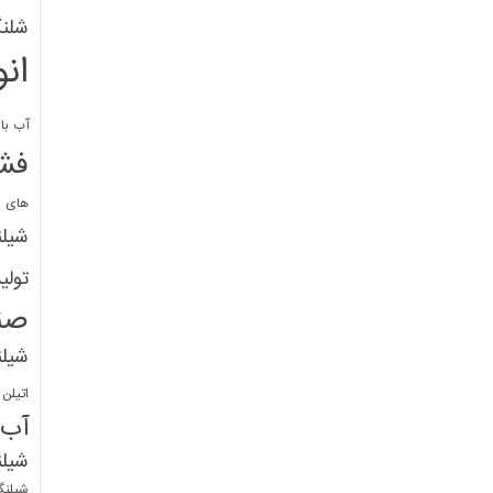
شلنگ
ان
آب با 
فشا
های پ
شیل
تولی
صن
شیل
اتیلن
آب
شیلن
شیلنگ