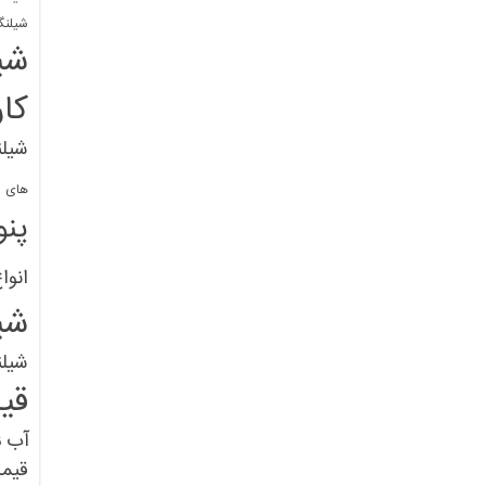
شیلنگ
شی
کا
شیلن
های پل
پنو
انوا
شی
شیل
قی
آب
ق
قیم