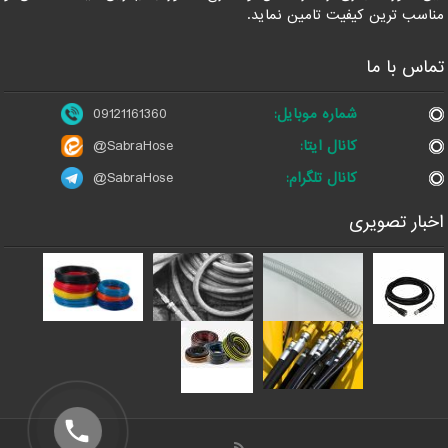
مناسب ترین کیفیت تامین نماید.
تماس با ما
شماره موبایل:
09121161360
کانال ایتا:
@SabraHose
کانال تلگرام:
@SabraHose
اخبار تصویری