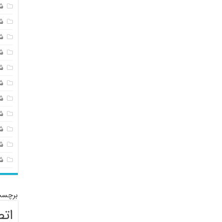
ش
ش
ش
ش
ش
ش
ش
ش
ش
شی
ش
برچسب
اتص