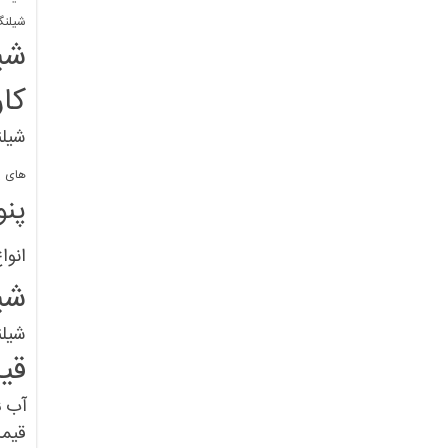
شیلنگ
شی
کا
شیلن
های پل
پنو
انوا
شی
شیل
قی
آب
ق
قیم