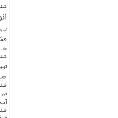
شلنگ
ان
آب با 
فشا
های پ
شیل
تولی
صن
شیل
اتیلن
آب
شیلن
شیلنگ