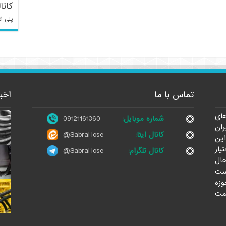
کاتا
پلی ات
تماس با ما
اخب
ای
شماره موبایل:
09121161360
ران
کانال ایتا:
@SabraHose
این
یار
کانال تلگرام:
@SabraHose
حال
ست
وزه
مت