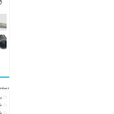
دسته‌ه
پ
شل
ش