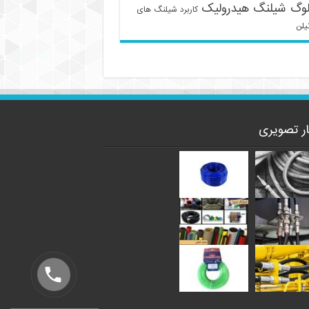
لوگ شیلنگ هیدرولیک
کاربرد شیلنگ های
یلن
ار تصویری