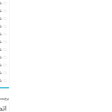
ش
ش
ش
ش
ش
ش
ش
ش
ش
شی
ش
برچسب
اتص