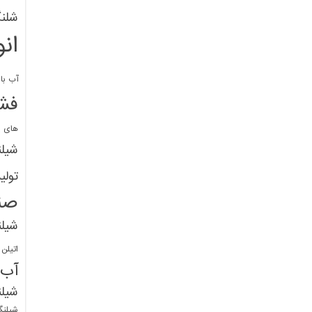
شلنگ
ان
آب با 
فشا
های پ
شیل
تولی
صن
شیل
اتیلن
آب
شیلن
شیلنگ