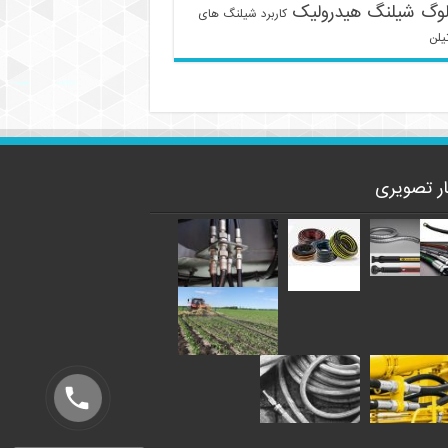
لوگ شیلنگ هیدرولیک
کاربرد شیلنگ های
یلن
ار تصویری