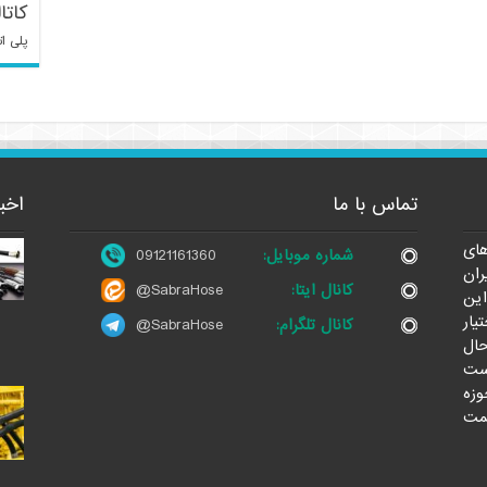
کاتا
پلی ات
تماس با ما
اخب
ای
شماره موبایل:
09121161360
ران
کانال ایتا:
@SabraHose
این
یار
کانال تلگرام:
@SabraHose
حال
ست
وزه
مت