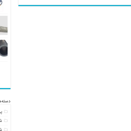
دسته‌ه
پ
شل
ش