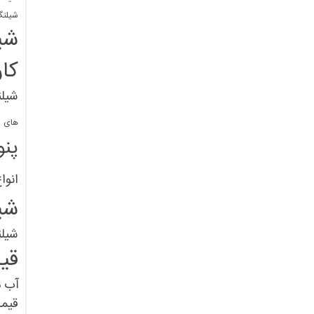
شیلنگ
شی
کا
شیلن
های پل
پنو
انوا
شی
شیل
قی
آب
ق
قیم