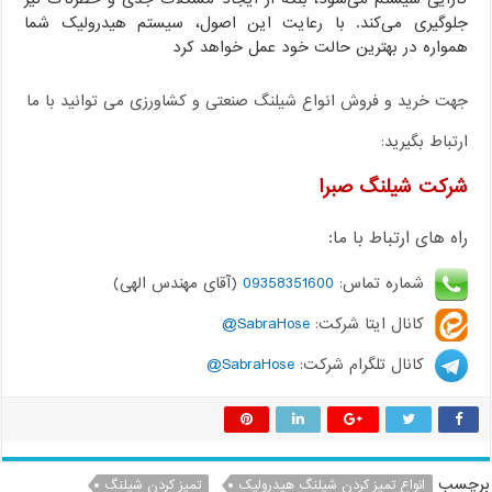
جلوگیری می‌کند. با رعایت این اصول، سیستم هیدرولیک شما
همواره در بهترین حالت خود عمل خواهد کرد
جهت خرید و فروش انواع شیلنگ صنعتی و کشاورزی می توانید با ما
ارتباط بگیرید:
شرکت شیلنگ صبرا
راه های ارتباط با ما:
شماره تماس:
09358351600
(آقای مهندس الهی)
کانال ایتا شرکت:
SabraHose@
کانال تلگرام شرکت:
SabraHose@
برچسب
انواع تمیز کردن شیلنگ هیدرولیک
تمیز کردن شیلنگ