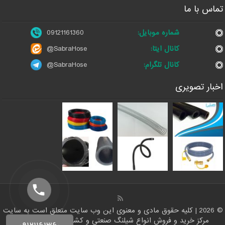
تماس با ما
شماره موبایل:
09121161360
کانال ایتا:
@SabraHose
کانال تلگرام:
@SabraHose
اخبار تصویری
© 2026 | کلیه حقوق مادی و معنوی این وب سایت متعلق است به سایت
مرکز خرید و فروش انواع شیلنگ صنعتی و کشاورزی | ایران شلنگ