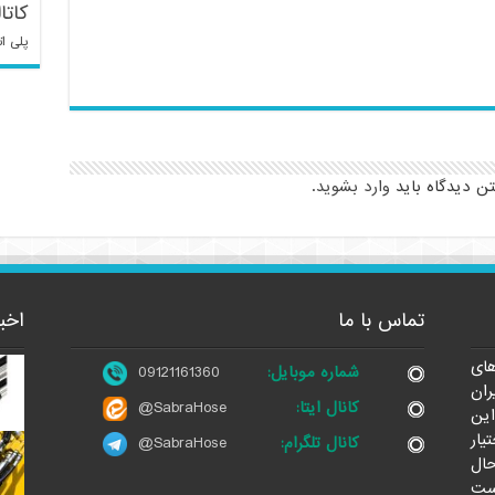
کاتا
پلی ات
تن دیدگاه باید
وارد بشوید
.
تماس با ما
اخب
ای
شماره موبایل:
09121161360
ران
کانال ایتا:
@SabraHose
این
یار
کانال تلگرام:
@SabraHose
حال
ست