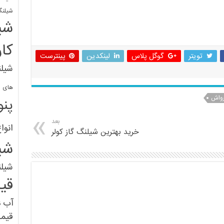
شیلنگ
شی
کا
تویتر
گوگل پلاس
لینکدین
پینترست
شیلن
های پل
رواش
پنو
بعد
انوا
خرید بهترین شیلنگ گاز کولر
شی
شیل
قی
آب
ق
قیم