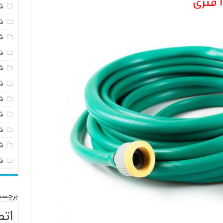
ش
ش
ش
ش
ش
ش
ش
ش
ش
شی
ش
برچسب
اتص