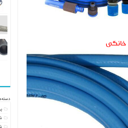
خانگی
دسته‌ه
پ
شل
ش