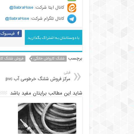
کانال ایتا شرکت:
SabraHose@
کانال تلگرام شرکت:
SabraHose@
فیسبوک
با دوستانتان به اشتراک بگذارید
برچسب
شلنگ کارواش خانگی
فروش شلنگ کا
قبلی
مرکز فروش شلنگ خرطومی آب pvc
شاید این مطالب برایتان مفید باشد