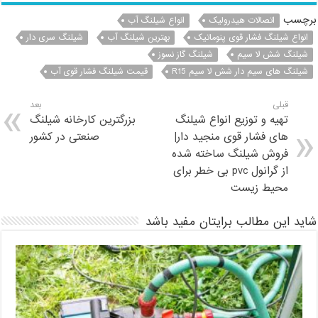
برچسب
اتصالات هیدرولیک
انواع شیلنگ آب
انواع شیلنگ فشار قوی پنوماتیک
بهترین شیلنگ آب
شیلنگ سری دار
شیلنگ شش لا سیم
شیلنگ گاز نسوز
شیلنگ های سیم دار شش لا سیم R15
قیمت شیلنگ فشار قوی آب
قبلی
بعد
تهیه و توزیع انواع شیلنگ
بزرگترین کارخانه شیلنگ
های فشار قوی منجید دار|
صنعتی در کشور
فروش شیلنگ ساخته شده
از گرانول pvc بی خطر برای
محیط زیست
شاید این مطالب برایتان مفید باشد