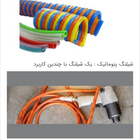
شیلنگ پنوماتیک : یک شیلنگ با چندین کاربرد