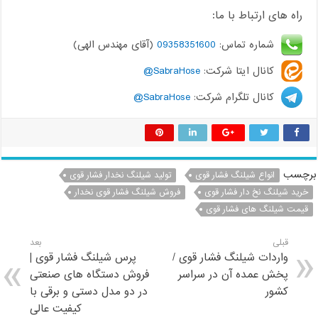
راه های ارتباط با ما:
شماره تماس:
09358351600
(آقای مهندس الهی)
کانال ایتا شرکت:
SabraHose@
کانال تلگرام شرکت:
SabraHose@
برچسب
انواع شیلنگ فشار قوی
تولید شیلنگ نخدار فشار قوی
خرید شیلنگ نخ دار فشار قوی
فروش شیلنگ فشار قوی نخدار
قیمت شیلنگ های فشار قوی
قبلی
بعد
واردات شیلنگ فشار قوی /
پرس شیلنگ فشار قوی |
پخش عمده آن در سراسر
فروش دستگاه های صنعتی
کشور
در دو مدل دستی و برقی با
کیفیت عالی