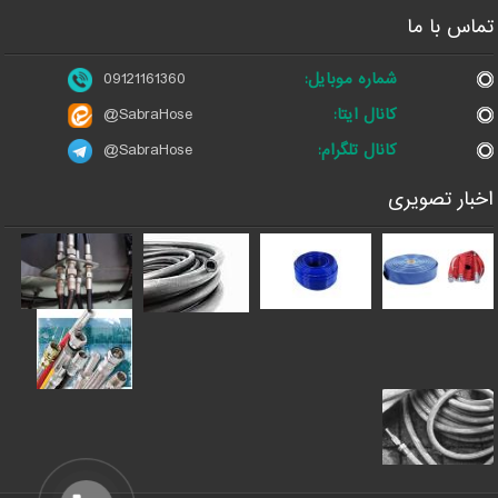
تماس با ما
شماره موبایل:
09121161360
کانال ایتا:
@SabraHose
کانال تلگرام:
@SabraHose
اخبار تصویری