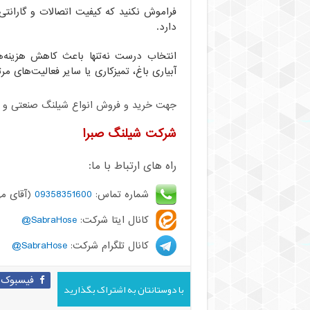
فراموش نکنید که کیفیت اتصالات و گاران
دارد.
انتخاب درست نه‌تنها باعث کاهش هزینه‌ه
آبیاری باغ، تمیزکاری یا سایر فعالیت‌های مرت
جهت خرید و فروش انواع شیلنگ صنعتی و کشا
شرکت شیلنگ صبرا
راه های ارتباط با ما:
شماره تماس:
09358351600
(آقای مه
کانال ایتا شرکت:
SabraHose@
کانال تلگرام شرکت:
SabraHose@
فیسبوک
با دوستانتان به اشتراک بگذارید