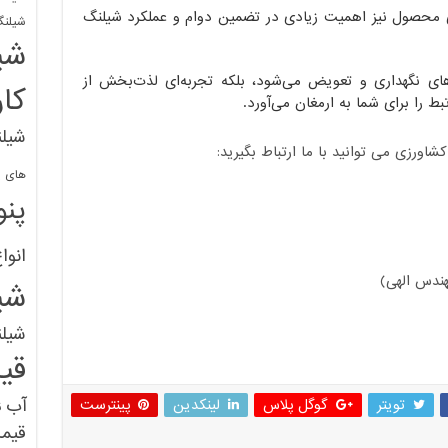
تی محصول نیز اهمیت زیادی در تضمین دوام و عملکرد شیلنگ
شیلنگ
شی
ای نگهداری و تعویض می‌شود، بلکه تجربه‌ای لذت‌بخش از
کا
بط را برای شما به ارمغان می‌آورد.
شیلن
ورزی می توانید با ما ارتباط بگیرید:
های پل
پنو
انوا
ندس الهی)
شی
شیل
قی
آب
تویتر
گوگل پلاس
لینکدین
پینترست
ق
قیم