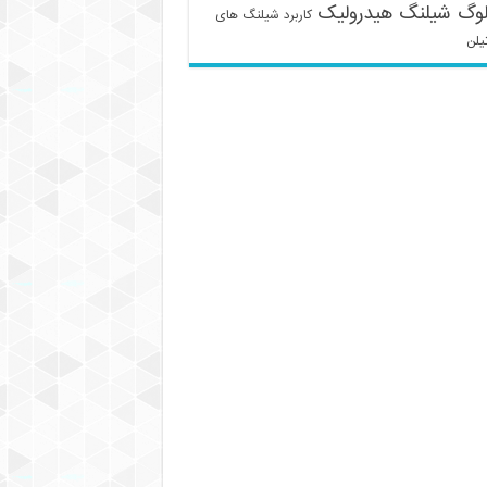
لوگ شیلنگ هیدرولیک
کاربرد شیلنگ های
یلن