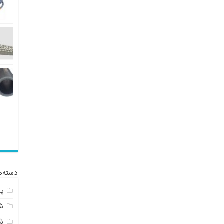
دسته‌ه
پ
شل
ش