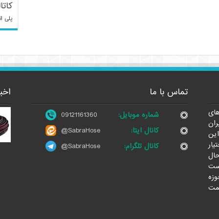
کاتا
پلی ات
تماس با ما
اخب
ای
شماره موبایل:
09121161360
ران
کانال ایتا:
@SabraHose
این
یار
کانال تلگرام:
@SabraHose
حال
ست
وزه
مت