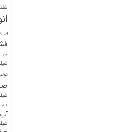
شلنگ
ان
آب با 
فشا
های پ
شیل
تولی
صن
شیل
اتیلن
آب
شیلن
شیلنگ