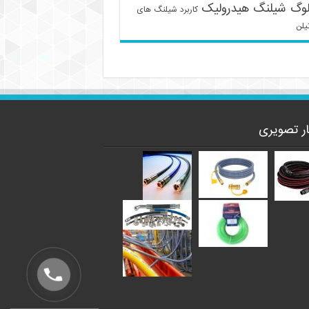
لوگ شیلنگ هیدرولیک
کاربرد شیلنگ های
یلن
ار تصویری