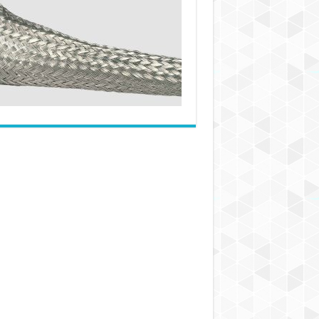
بافته
شده
فولادی
چقدر
دوام
می‌آورند؟