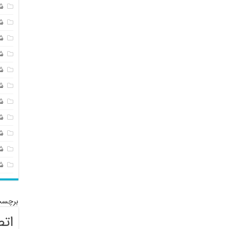
ش
ش
ش
ش
ش
ش
ش
ش
ش
شی
ش
برچسب
اتص