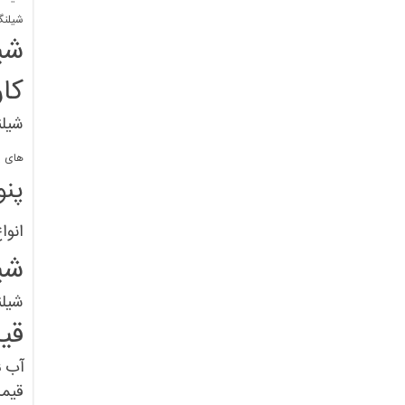
شیلنگ
شی
کا
شیلن
های پل
پنو
انوا
شی
شیل
قی
آب
ق
قیم