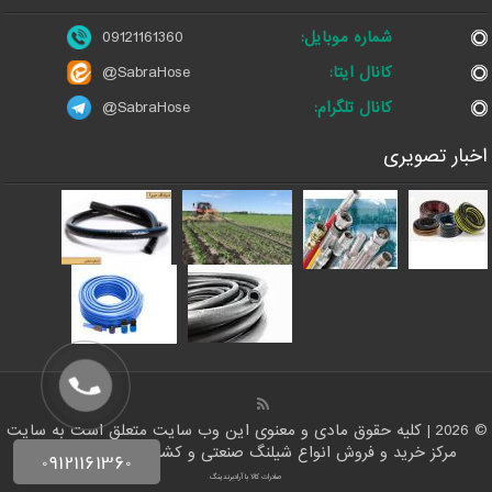
شماره موبایل:
09121161360
کانال ایتا:
@SabraHose
کانال تلگرام:
@SabraHose
اخبار تصویری
© 2026 | کلیه حقوق مادی و معنوی این وب سایت متعلق است به سایت
مرکز خرید و فروش انواع شیلنگ صنعتی و کشاورزی | ایران شلنگ
صادرات کالا با آرادبرندینگ