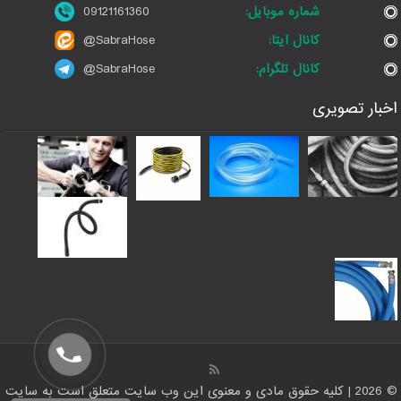
شماره موبایل:
09121161360
کانال ایتا:
@SabraHose
کانال تلگرام:
@SabraHose
اخبار تصویری
© 2026 | کلیه حقوق مادی و معنوی این وب سایت متعلق است به سایت