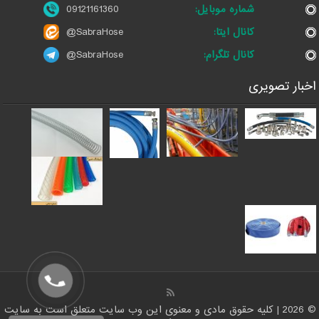
شماره موبایل:
09121161360
کانال ایتا:
@SabraHose
کانال تلگرام:
@SabraHose
اخبار تصویری
© 2026 | کلیه حقوق مادی و معنوی این وب سایت متعلق است به سایت