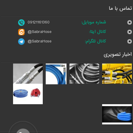
تماس با ما
شماره موبایل:
09121161360
کانال ایتا:
@SabraHose
کانال تلگرام:
@SabraHose
اخبار تصویری