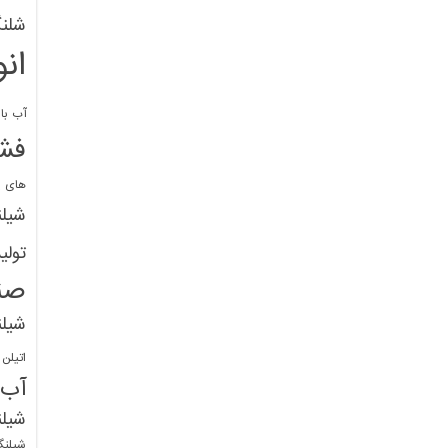
شلنگ
ان
آب با 
فشا
های پ
شیل
تولی
صن
شیل
اتیلن
آب
شیلن
شیلنگ