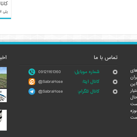
کاتا
پلی ات
تماس با ما
اخب
ای
شماره موبایل:
09121161360
ران
کانال ایتا:
@SabraHose
این
یار
کانال تلگرام:
@SabraHose
حال
ست
وزه
مت