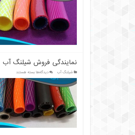
عمده
شیلنگ
۲
اینچ
آب
(نمره
۶
–
۲۰
متری)
نمایندگی فروش شیلنگ آب ۱ اینچ (کلاف ۵۰ متری) در ایران
برای
شیلنگ آب
دیدگاه‌ها
بسته هستند
نمایندگی
فروش
شیلنگ
آب
۱
اینچ
(کلاف
۵۰
متری)
در
ایران