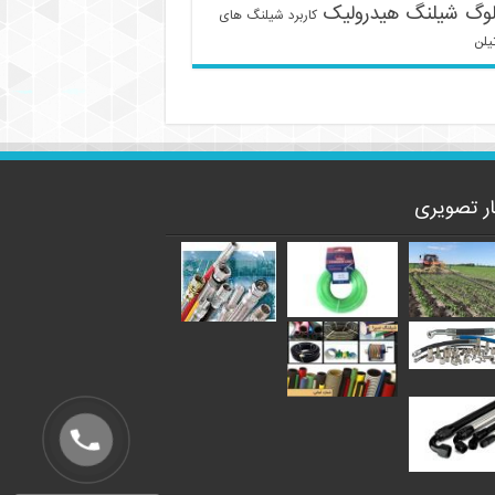
لوگ شیلنگ هیدرولیک
کاربرد شیلنگ های
یلن
ار تصویری