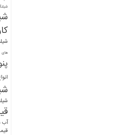
شیلنگ
شی
کا
شیلن
های پل
پنو
انوا
شی
شیل
قی
آب
ق
قیم