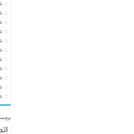
ش
ش
ش
ش
ش
ش
ش
ش
ش
شی
ش
برچسب
اتص