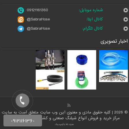
شماره موبایل:
09121161360
کانال ایتا:
@SabraHose
کانال تلگرام:
@SabraHose
اخبار تصویری
© 2026 | کلیه حقوق مادی و معنوی این وب سایت متعلق است به سایت
مرکز خرید و فروش انواع شیلنگ صنعتی و کشاورزی | ایران شلنگ
صادرات کالا با آرادبرندینگ