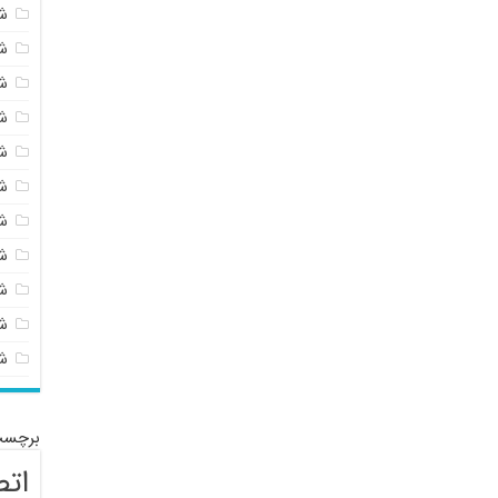
ش
ش
ش
ش
ش
ش
ش
ش
ش
شی
ش
برچسب
اتص