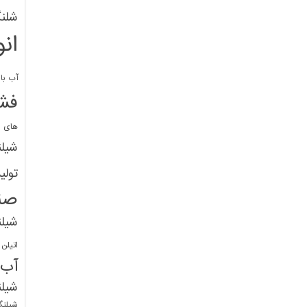
شلنگ
ان
آب با 
فشا
های پ
شیل
تولی
صن
شیل
اتیلن
آب
شیلن
شیلنگ