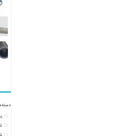
دسته‌ه
پ
شل
ش