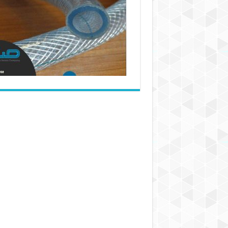
شیلنگ
آب
نخ
دار
در
بازار