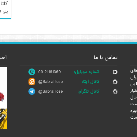
کاتا
پلی ات
تماس با ما
اخب
ای
شماره موبایل:
09121161360
ران
کانال ایتا:
@SabraHose
این
یار
کانال تلگرام:
@SabraHose
حال
ست
وزه
مت