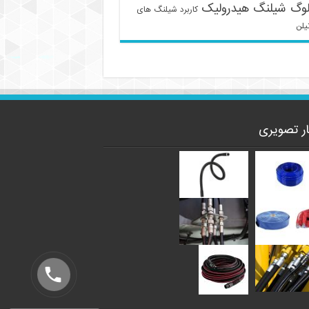
لوگ شیلنگ هیدرولیک
کاربرد شیلنگ های
یلن
ار تصویری