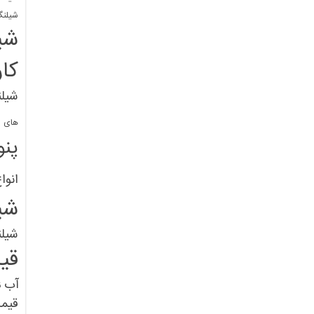
شیلنگ
شی
کا
شیلن
های پل
پنو
انوا
شی
شیل
قی
آب
ق
قیم