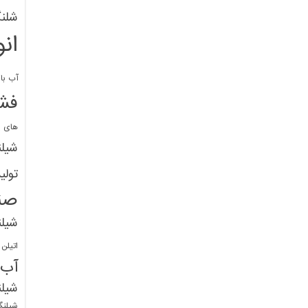
شلنگ
ان
آب با 
فشا
های پ
شیل
تولی
صن
شیل
اتیلن
آب
شیلن
شیلنگ