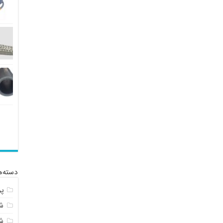
دسته‌ه
پ
شل
ش