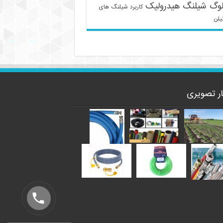
لوگ شیلنگ هیدرولیک
کاربرد شیلنگ های
یلن
ار تصویری