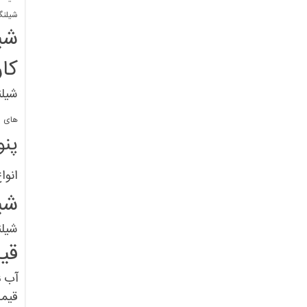
شیلنگ
شی
کا
شیلن
های پل
پنو
انوا
شی
شیل
قی
آب
ق
قیم