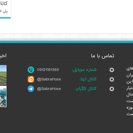
کاتا
پلی ات
تماس با ما
اخب
ای
شماره موبایل:
09121161360
ران
کانال ایتا:
@SabraHose
این
یار
کانال تلگرام:
@SabraHose
حال
ست
وزه
مت