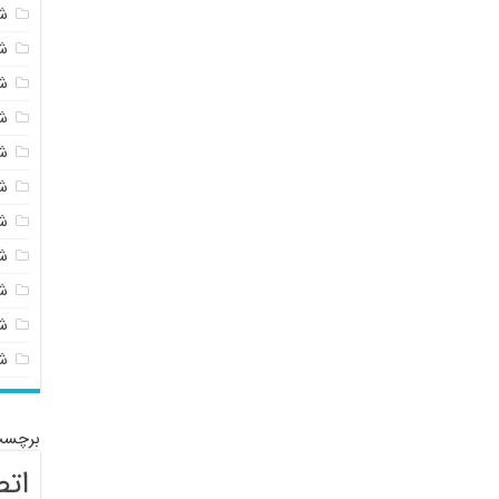
ش
ش
ش
ش
ش
ش
ش
ش
ش
شی
ش
برچسب
اتص