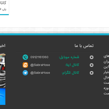
کاتا
پلی ات
تماس با ما
اخب
ای
شماره موبایل:
09121161360
ران
کانال ایتا:
@SabraHose
این
یار
کانال تلگرام:
@SabraHose
حال
ست
وزه
مت