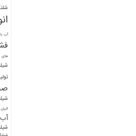
شلنگ
ان
آب با 
فشا
های پ
شیل
تولی
صن
شیل
اتیلن
آب
شیلن
شیلنگ