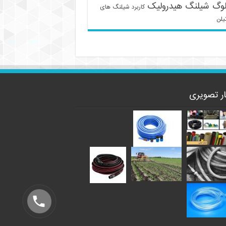
لوگ شیلنگ هیدرولیک
کاربرد شیلنگ های
یلن
ار تصویری