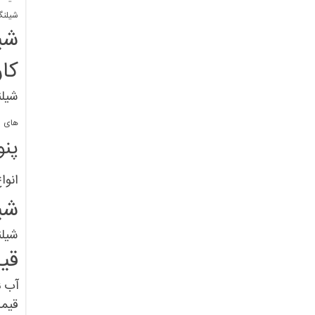
شیلنگ
شی
کا
شیلن
های پل
پنو
انوا
شی
شیل
قی
آب
ق
قیم