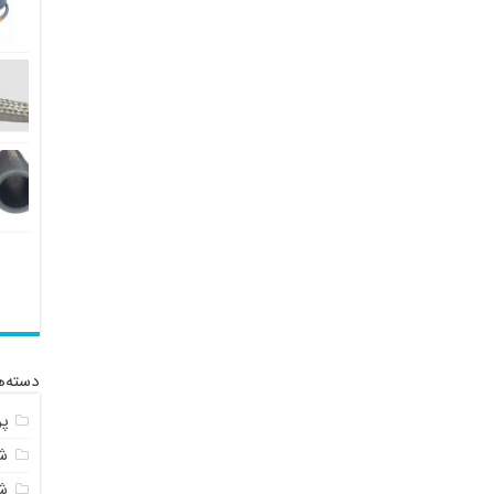
دسته‌ه
پ
شل
ش