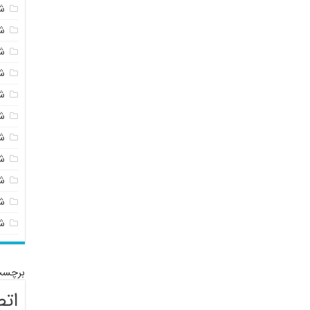
ش
ش
ش
ش
ش
ش
ش
ش
ش
شی
ش
برچسب
اتص