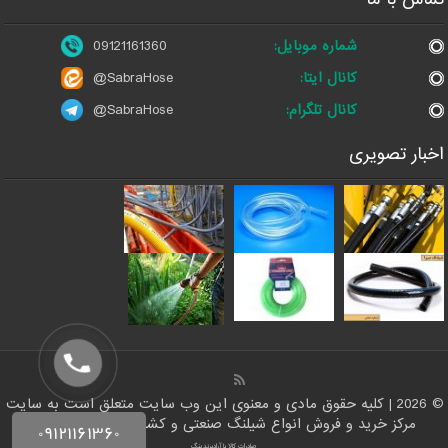
شماره موبایل:
09121161360
کانال ایتا:
@SabraHose
کانال تلگرام:
@SabraHose
اخبار تصویری
© 2026 | کلیه حقوق مادی و معنوی این وب سایت متعلق است به سایت
مرکز خرید و فروش انواع شیلنگ صنعتی و کشاورزی | ایران شلنگ
صادرات کالا با آرادبرندینگ