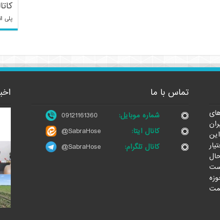
کاتا
پلی ات
تماس با ما
اخب
ای
شماره موبایل:
09121161360
ران
کانال ایتا:
@SabraHose
این
یار
کانال تلگرام:
@SabraHose
حال
ست
وزه
مت