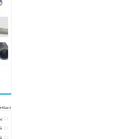
دسته‌ه
پ
شل
ش