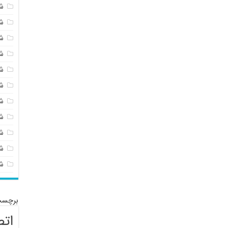
ش
ش
ش
ش
ش
ش
ش
ش
ش
شی
ش
برچسب
اتص