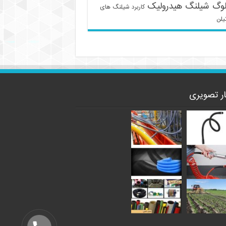
لوگ شیلنگ هیدرولیک
کاربرد شیلنگ های
یلن
ار تصویری