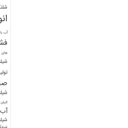
شلنگ
ان
آب با 
فشا
های پ
شیل
تولی
صن
شیل
اتیلن
آب
شیلن
شیلنگ