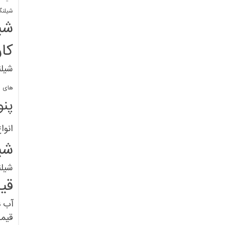
شیلنگ
شی
کا
شیلن
های پل
پنو
انوا
شی
شیل
قی
آب
ق
قیم