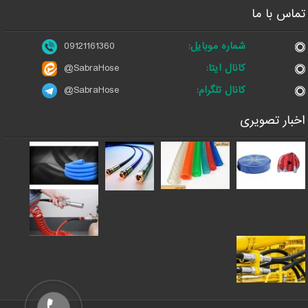
تماس با ما
شماره موبایل:
09121161360
کانال ایتا:
@SabraHose
کانال تلگرام:
@SabraHose
اخبار تصویری