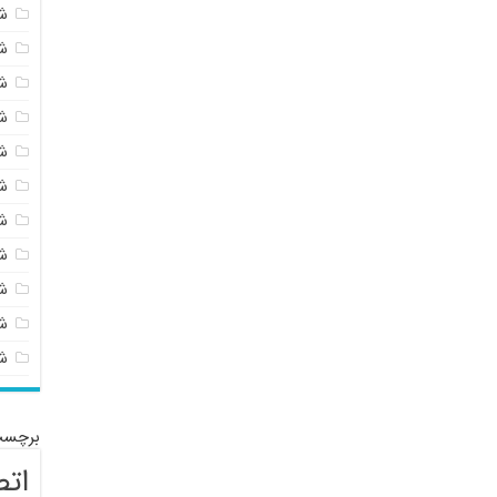
ش
ش
ش
ش
ش
ش
ش
ش
ش
شی
ش
برچسب
اتص