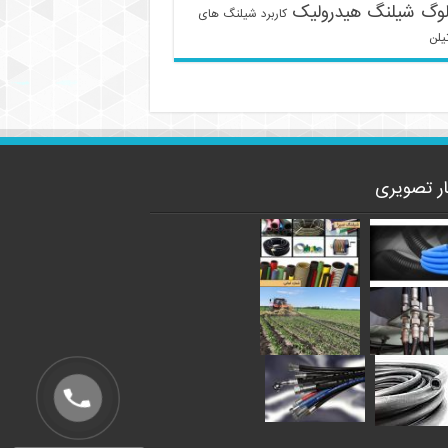
لوگ شیلنگ هیدرولیک
کاربرد شیلنگ های
یلن
ار تصویری