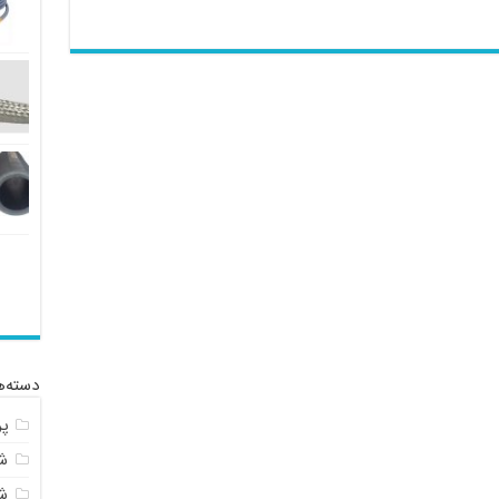
دسته‌ه
پ
شل
ش