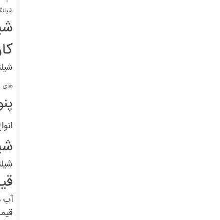
شیلنگ
شی
کا
شیلن
های پل
پنو
انوا
شی
شیل
قی
آب
ق
قیم