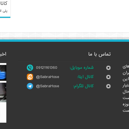
کاتا
پلی ات
تماس با ما
اخب
ای
شماره موبایل:
09121161360
ران
کانال ایتا:
@SabraHose
این
یار
کانال تلگرام:
@SabraHose
حال
ست
وزه
مت