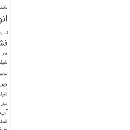
شلنگ
ان
آب با 
فشا
های پ
شیل
تولی
صن
شیل
اتیلن
آب
شیلن
شیلنگ