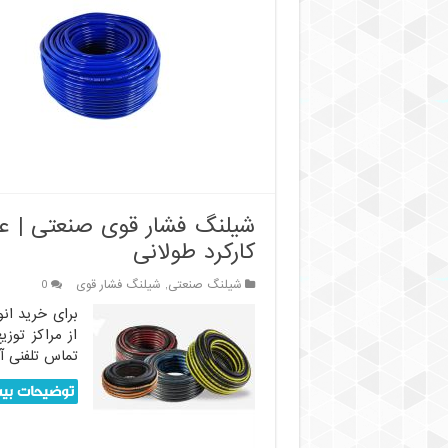
روغن
چیست
و
چه
کاربردی
دارد؟
شیلنگ فشار قوی صنعتی | عر
کارکرد طولانی
شیلنگ صنعتی
,
شیلنگ فشار قوی
0
برای خرید ان
از مراکز توز
تماس تلفنی آ
توضیحات بیش