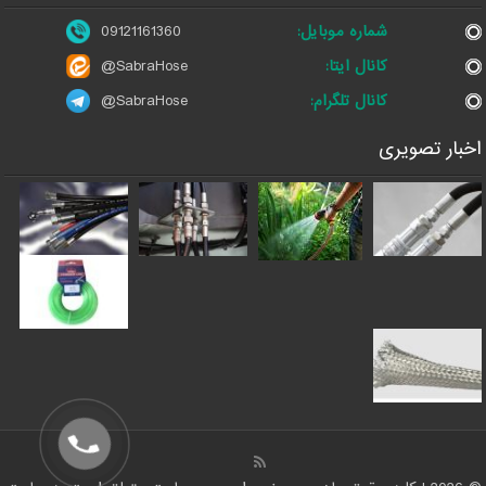
شماره موبایل:
09121161360
کانال ایتا:
@SabraHose
کانال تلگرام:
@SabraHose
اخبار تصویری